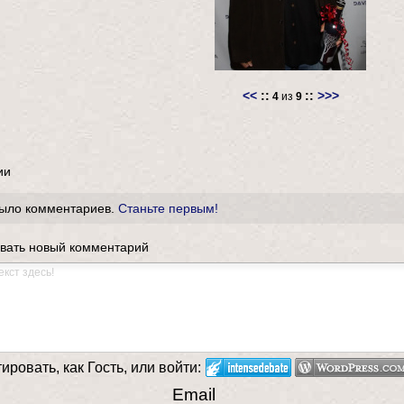
<<
::
::
>>>
4
из
9
ии
было комментариев.
Станьте первым!
вать новый комментарий
ровать, как Гость, или войти:
Email