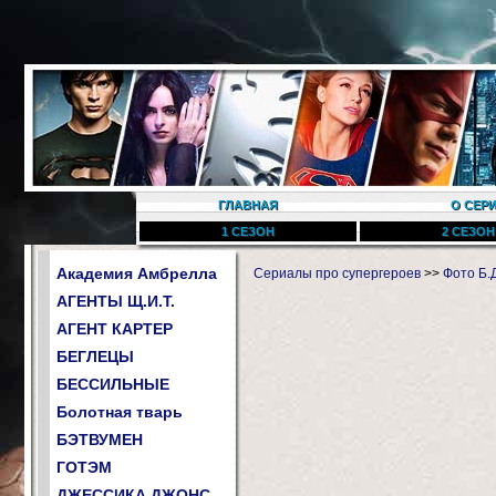
ГЛАВНАЯ
О СЕР
1 СЕЗОН
2 СЕЗОН
Академия Амбрелла
Сериалы про супергероев
>>
Фото Б.
АГЕНТЫ Щ.И.Т.
АГЕНТ КАРТЕР
БЕГЛЕЦЫ
БЕССИЛЬНЫЕ
Болотная тварь
БЭТВУМЕН
ГОТЭМ
ДЖЕССИКА ДЖОНС