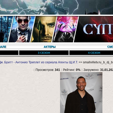
ИАЛЕ
АКТЕРЫ
СМО
3 СЕЗОН
4 СЕЗОН
Дж. Бритт - Антонио Триплет из сериала Агенты Щ.И.Т.
>> smallvilletv.ru_b_dj_b
:: Просмотров:
341
:: Рейтинг:
0%
:: Загружено:
31.01.20