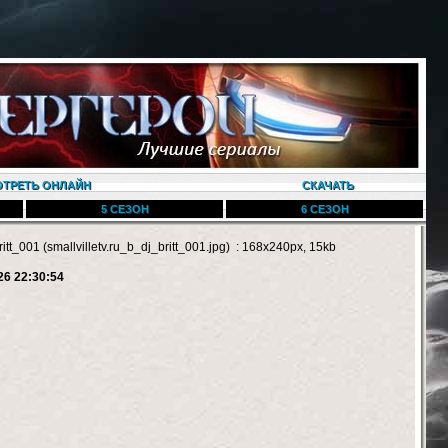
ТРЕТЬ ОНЛАЙН
СКАЧАТЬ
5 СЕЗОН
6 СЕЗОН
ritt_001 (smallvilletv.ru_b_dj_britt_001.jpg) : 168x240px, 15kb
26 22:30:54