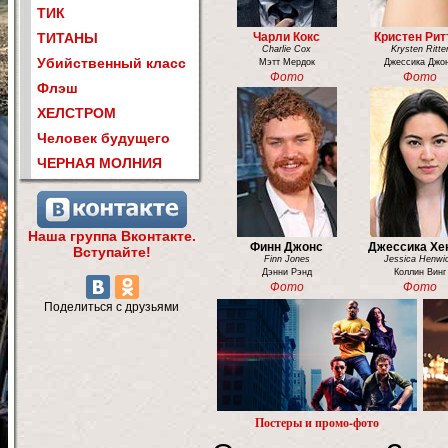
ТИК
ТИТАНЫ
Чарли Кокс
Кристен Рит
Charlie Cox
Krysten Ritte
Убийственный класс
Мэтт Мердок
Джессика Джо
Фото
Фото
Флэш
ХЕЛСТРОМ
Человек будущего
ЧЕРНАЯ МОЛНИЯ
Наша группа Вконтакте.
Финн Джонс
Джессика Хе
Вступайте!
Finn Jones
Jessica Henwi
Дэнни Рэнд
Коллин Винг
Фото
Фото
Поделиться с друзьями
Постеры и промо-фото