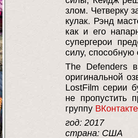
злом. Четверку 
кулак. Рэнд мас
как и его напар
супергерои пре
силу, способную 
The Defenders 
оригинальной озв
LostFilm серии 
не пропустить 
группу
ВКонтакте
год: 2017
страна: США