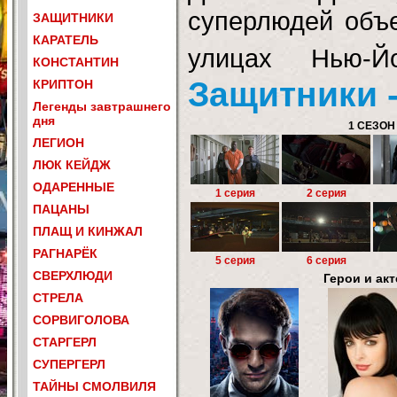
суперлюдей объ
ЗАЩИТНИКИ
КАРАТЕЛЬ
улицах Нью-
КОНСТАНТИН
Защитники - 
КРИПТОН
Легенды завтрашнего
дня
1 СЕЗОН
ЛЕГИОН
ЛЮК КЕЙДЖ
ОДАРЕННЫЕ
1 серия
2 серия
ПАЦАНЫ
ПЛАЩ И КИНЖАЛ
РАГНАРЁК
5 серия
6 серия
СВЕРХЛЮДИ
Герои и ак
СТРЕЛА
СОРВИГОЛОВА
СТАРГЕРЛ
СУПЕРГЕРЛ
ТАЙНЫ СМОЛВИЛЯ