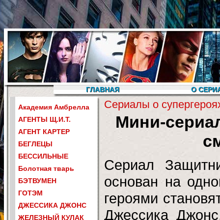
ГЛАВНАЯ
О СЕРИ
Сериалы о супергероя
Академия Амбрелла
Мини-сериал
АГЕНТЫ Щ.И.Т.
АГЕНТ КАРТЕР
с
БЕГЛЕЦЫ
БЕССИЛЬНЫЕ
Сериал Защитни
Болотная тварь
основан на одно
БЭТВУМЕН
ГОТЭМ
героями становя
ДЖЕССИКА ДЖОНС
Джессика Джонс
ЖЕЛЕЗНЫЙ КУЛАК