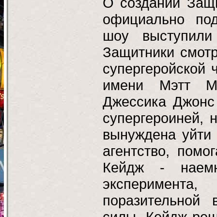
О создании Защи
официально под
шоу выступил
Защитники смотр
супергеройской 
имени Мэтт Ме
Джессика Джонс
супергероиней, 
вынуждена уйти 
агентство, пом
Кейдж - наемн
эксперимента
поразительной 
силы, Кейдж реш