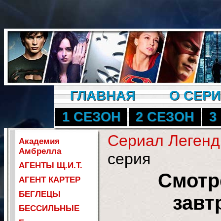
ГЛАВНАЯ
О СЕР
1 СЕЗОН
2 СЕЗОН
3
Сериал Легенд
Академия
Амбрелла
серия
АГЕНТЫ Щ.И.Т.
Смотр
АГЕНТ КАРТЕР
БЕГЛЕЦЫ
завт
БЕССИЛЬНЫЕ