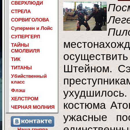
СВЕРХЛЮДИ
Пос
СТРЕЛА
Леге
СОРВИГОЛОВА
Супермен и Лойс
Пил
СУПЕРГЕРЛ
местонахож
ТАЙНЫ
СМОЛВИЛЯ
осуществит
ТИК
Штейном. С
ТИТАНЫ
Убийственный
преступникам
класс
ухудшилось
Флэш
ХЕЛСТРОМ
костюма Ато
ЧЕРНАЯ МОЛНИЯ
ужасные по
единствен
Наша группа