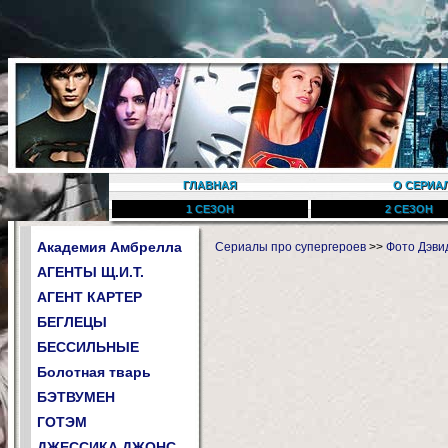
ГЛАВНАЯ
О СЕРИА
1 СЕЗОН
2 СЕЗОН
Академия Амбрелла
Сериалы про супергероев
>>
Фото Дэвид
АГЕНТЫ Щ.И.Т.
АГЕНТ КАРТЕР
БЕГЛЕЦЫ
БЕССИЛЬНЫЕ
Болотная тварь
БЭТВУМЕН
ГОТЭМ
ДЖЕССИКА ДЖОНС