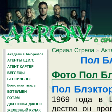
Сериал Стрела
»
Акт
Академия Амбрелла
Пол Б
АГЕНТЫ Щ.И.Т.
АГЕНТ КАРТЕР
Фото Пол Б
БЕГЛЕЦЫ
БЕССИЛЬНЫЕ
Болотная тварь
Пол Блэкто
БЭТВУМЕН
1969 года в 
ГОТЭМ
ДЖЕССИКА ДЖОНС
дество он про
ЖЕЛЕЗНЫЙ КУЛАК