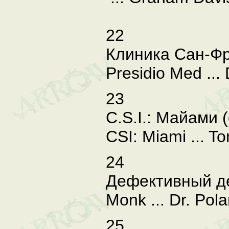
22
Клиника Сан-Фр
Presidio Med ... 
23
C.S.I.: Майами 
CSI: Miami ... To
24
Дефективный де
Monk ... Dr. Pola
25