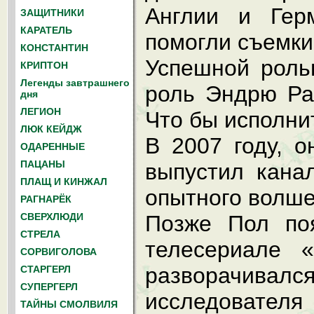
Англии и Гер
ЗАЩИТНИКИ
КАРАТЕЛЬ
помогли съемки
КОНСТАНТИН
Успешной роль
КРИПТОН
Легенды завтрашнего
роль Эндрю Ра
дня
ЛЕГИОН
Что бы исполнит
ЛЮК КЕЙДЖ
В 2007 году, 
ОДАРЕННЫЕ
ПАЦАНЫ
выпустил канал
ПЛАЩ И КИНЖАЛ
опытного волше
РАГНАРЁК
СВЕРХЛЮДИ
Позже Пол поя
СТРЕЛА
телесериале 
СОРВИГОЛОВА
разворачивал
СТАРГЕРЛ
СУПЕРГЕРЛ
исследователя
ТАЙНЫ СМОЛВИЛЯ