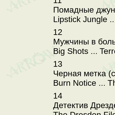
11
Помадные джунг
Lipstick Jungle 
12
Мужчины в боль
Big Shots ... Terr
13
Черная метка (се
Burn Notice ... 
14
Детектив Дрезд
The Dresden File