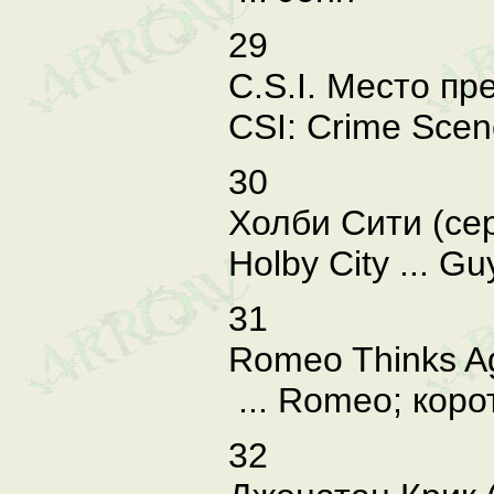
29
C.S.I. Место пре
CSI: Crime Scene
30
Холби Сити (сер
Holby City ... G
31
Romeo Thinks Ag
... Romeo; кор
32