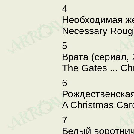
4
Необходимая же
Necessary Rough
5
Врата (сериал, 
The Gates ... Ch
6
Рождественская
A Christmas Caro
7
Белый воротничо