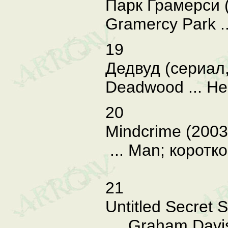
Парк Грамерси 
Gramercy Park .
19
Дедвуд (сериал,
Deadwood ... He
20
Mindcrime (2003
... Man; коротк
21
Untitled Secret 
... Graham Davi