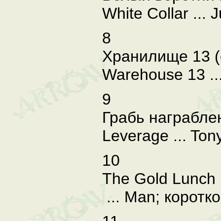
White Collar ... 
8
Хранилище 13 (с
Warehouse 13 ..
9
Грабь награблен
Leverage ... Ton
10
The Gold Lunch 
... Man; коротк