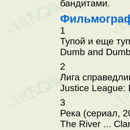
бандитами.
Фильмогра
1
Тупой и еще туп
Dumb and Dumber
2
Лига справедлив
Justice League: 
3
Река (сериал, 2
The River ... Cla