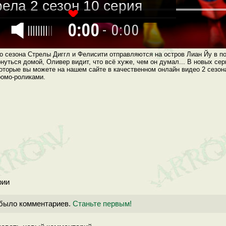
ела 2 сезон 10 серия
0:00
- 0:00
ела 2 сезон 11 серия
ела 2 сезон 12 серия
о сезона Стрелы Диггл и Фелисити отправляются на остров Лиан Йу в п
нуться домой, Оливер видит, что всё хуже, чем он думал... В новых се
оторые вы можете на нашем сайте в качественном онлайн видео 2 сезон
ела 2 сезон 13 серия
ромо-роликами.
ела 2 сезон 14 серия
ела 2 сезон 15 серия
ела 2 сезон 16 серия
ела 2 сезон 17 серия
рии
ела 2 сезон 18 серия
 было комментариев.
Станьте первым!