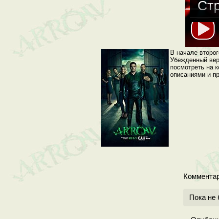
Стр
Стр
Стр
В начале второг
Убежденный вер
посмотреть на к
Стр
описаниями и п
Стр
Стр
Стр
Стр
Коммента
Стр
Пока не