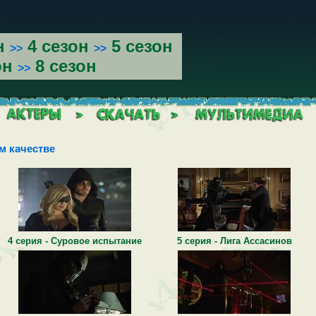
н
4 сезон
5 сезон
>>
>>
он
8 сезон
>>
м качестве
4 серия - Суровое испытание
5 серия - Лига Ассасинов