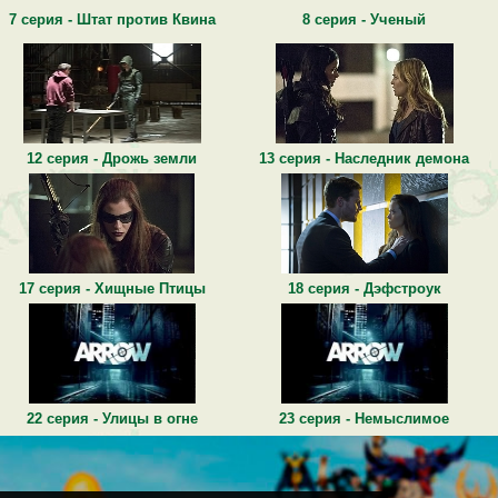
7 серия - Штат против Квина
8 серия - Ученый
12 серия - Дрожь земли
13 серия - Наследник демона
17 серия - Хищные Птицы
18 серия - Дэфстроук
22 серия - Улицы в огне
23 серия - Немыслимое