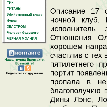
ТИК
ТИТАНЫ
Описание 17 
Убийственный класс
ночной клуб.
Флэш
исполнитель
ХЕЛСТРОМ
Человек будущего
Отношения Ол
ЧЕРНАЯ МОЛНИЯ
хорошем напра
счастлив с тех 
Наша группа Вконтакте.
пятилетнего п
Вступайте!
портит появлен
Поделиться с друзьями
пропала в не
.
благополучию 
Дины Лэнс, Ло