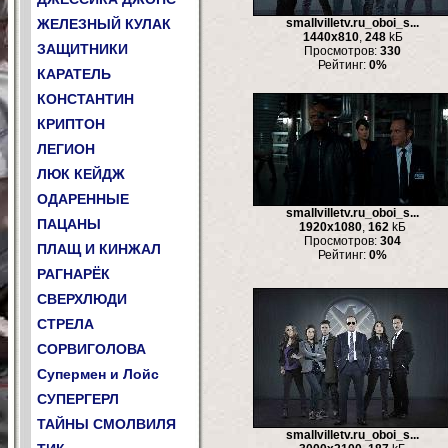
ЖЕЛЕЗНЫЙ КУЛАК
smallvilletv.ru_oboi_s...
1440x810
,
248
kБ
ЗАЩИТНИКИ
Просмотров:
330
Рейтинг:
0%
КАРАТЕЛЬ
КОНСТАНТИН
КРИПТОН
ЛЕГИОН
ЛЮК КЕЙДЖ
ОДАРЕННЫЕ
smallvilletv.ru_oboi_s...
ПАЦАНЫ
1920x1080
,
162
kБ
Просмотров:
304
ПЛАЩ И КИНЖАЛ
Рейтинг:
0%
РАГНАРЁК
СВЕРХЛЮДИ
СТРЕЛА
СОРВИГОЛОВА
Супермен и Лойс
СУПЕРГЕРЛ
ТАЙНЫ СМОЛВИЛЯ
smallvilletv.ru_oboi_s...