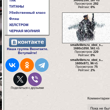
ТИК
3000x2100
,
187
kБ
Просмотров:
292
ТИТАНЫ
Рейтинг:
0%
Убийственный класс
Флэш
ХЕЛСТРОМ
ЧЕРНАЯ МОЛНИЯ
smallvilletv.ru_oboi_s...
1680x1050
,
561
kБ
Наша группа Вконтакте.
Просмотров:
220
Вступайте!
Рейтинг:
0%
smallvilletv.ru_oboi_s...
1600x971
,
96
kБ
Просмотров:
75
Рейтинг:
2%
Поделиться с друзьями
.
Комментарии
Пока не бы