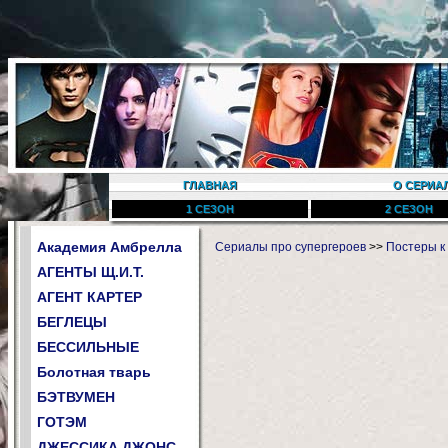
ГЛАВНАЯ
О СЕРИА
1 СЕЗОН
2 СЕЗОН
Академия Амбрелла
Сериалы про супергероев
>>
Постеры к
АГЕНТЫ Щ.И.Т.
АГЕНТ КАРТЕР
БЕГЛЕЦЫ
БЕССИЛЬНЫЕ
Болотная тварь
БЭТВУМЕН
ГОТЭМ
ДЖЕССИКА ДЖОНС