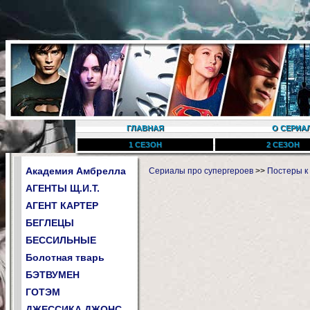
ГЛАВНАЯ
О СЕРИА
1 СЕЗОН
2 СЕЗОН
Академия Амбрелла
Сериалы про супергероев
>>
Постеры к
АГЕНТЫ Щ.И.Т.
АГЕНТ КАРТЕР
БЕГЛЕЦЫ
БЕССИЛЬНЫЕ
Болотная тварь
БЭТВУМЕН
ГОТЭМ
ДЖЕССИКА ДЖОНС