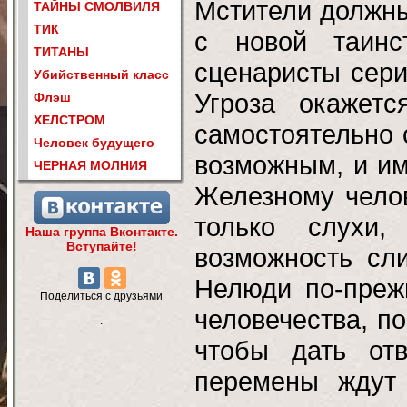
Мстители должны
ТАЙНЫ СМОЛВИЛЯ
ТИК
с новой таинс
ТИТАНЫ
сценаристы сери
Убийственный класс
Угроза окажетс
Флэш
ХЕЛСТРОМ
самостоятельно 
Человек будущего
возможным, и им
ЧЕРНАЯ МОЛНИЯ
Железному челов
только слухи
Наша группа Вконтакте.
Вступайте!
возможность сл
Нелюди по-преж
Поделиться с друзьями
человечества, п
.
чтобы дать от
перемены ждут 