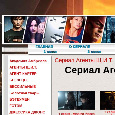
ГЛАВНАЯ
О СЕРИАЛЕ
1 сезон
2 сезон
Сериал Агенты Щ.И.Т.
Академия Амбрелла
Сериал Аг
АГЕНТЫ Щ.И.Т.
АГЕНТ КАРТЕР
БЕГЛЕЦЫ
БЕССИЛЬНЫЕ
Болотная тварь
БЭТВУМЕН
ГОТЭМ
ДЖЕССИКА ДЖОНС
2 сери
1 серия - Missing Pieces