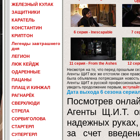
Op
ЖЕЛЕЗНЫЙ КУЛАК
ЗАЩИТНИКИ
КАРАТЕЛЬ
КОНСТАНТИН
6 серия - Inescapable
7 сер
КРИПТОН
Легенды завтрашнего
дня
ЛЕГИОН
11 серия - From the Ashes
12 сер
ЛЮК КЕЙДЖ
Несмотря на то, что перед прошлым сез
ОДАРЕННЫЕ
Агенты ЩИТ все же отстояли свое право
была объявлена потрясающая новость 
ПАЦАНЫ
Агенты ЩИТ в русской профессиональной
ПЛАЩ И КИНЖАЛ
увидеть продолжение первым,
вступайт
Дата выхода 6 сезона сериал
РАГНАРЁК
Посмотрев онлай
СВЕРХЛЮДИ
Агенты Щ.И.Т. 
СТРЕЛА
СОРВИГОЛОВА
надежных руках, 
СТАРГЕРЛ
за счет введен
СУПЕРГЕРЛ